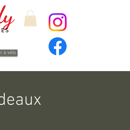
dy
NES
r à vélo
rdeaux