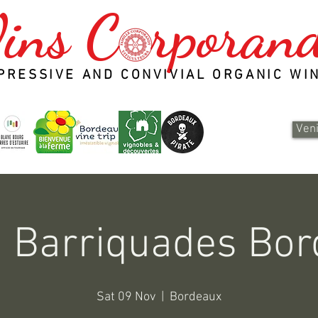
ins C rporan
PRESSIVE AND CONVIVIAL ORGANIC WI
Veni
 Barriquades Bo
Sat 09 Nov
  |  
Bordeaux