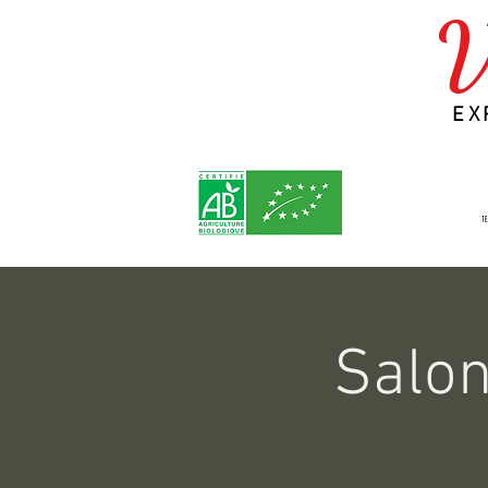
V
EX
Salon